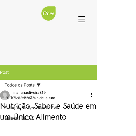
Post
Todos os Posts
marianaoliveira819
Todos os Posts
5 de mar.
2 min de leitura
Nutrição, Sabor e Saúde em
Seleção de Receitas ELEVE
um Único Alimento
Saladas ELEVE